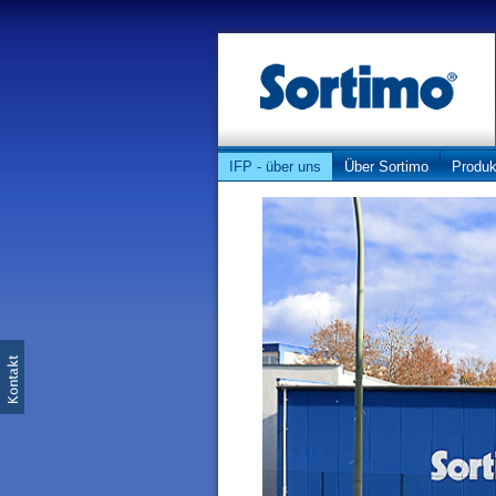
Navigation überspringen
IFP - über uns
Über Sortimo
Produk